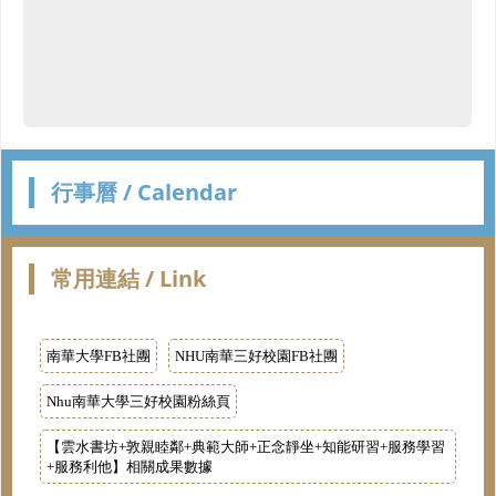
行事曆 / Calendar
常用連結 / Link
南華大學FB社團
NHU南華三好校園FB社團
Nhu南華大學三好校園粉絲頁
【雲水書坊+敦親睦鄰+典範大師+正念靜坐+知能研習+服務學習
+服務利他】相關成果數據